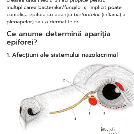
crearea unui mediu umed propice pentru
multiplicarea bacteriilor/fungilor și implicit poate
complica epifora cu apariția
blefaritelor
(inflamația
pleoapelor) sau a dermatitelor.
Ce anume determină apariția
epiforei?
1. Afecțiuni ale sistemului nazolacrimal