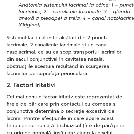
Anatomia sistemului lacrimal la câine: 1 – punc
lacrimale, 2 – canalicule lacrimale, 3 – glanda
anexă a pleoapei a treia, 4 – canal nazolacrim
(Original)
Sistemul lacrimal este alcătuit din 2 puncte
lacrimale, 2 canalicule lacrimale și un canal
nazolacrimal, ce au ca scop transportul lacrimilor
din sacul conjunctival în cavitatea nazală,
obstrucțiile acestuia rezultând în scurgerea
lacrimilor pe suprafața perioculară.
2. Factori iritativi
Cel mai comun factor iritativ este reprezentat de
firele de păr care prin contactul cu corneea și
conjunctiva determină o secreție excesivă de
lacrimi. Printre afecțiunile în care apare acest
fenomen se numără: trichiazisul (fire de păr/gene
cu origine normală, însă care ajung la nivelul