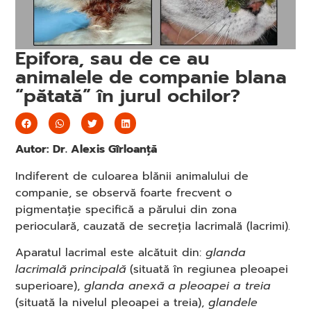
Epifora, sau de ce au
animalele de companie blana
“pătată” în jurul ochilor?
Autor: Dr. Alexis Gîrloanță
Indiferent de culoarea blănii animalului de
companie, se observă foarte frecvent o
pigmentație specifică a părului din zona
perioculară, cauzată de secreția lacrimală (lacrimi).
Aparatul lacrimal este alcătuit din:
glanda
lacrimală principală
(situată în regiunea pleoapei
superioare),
glanda anexă a pleoapei a treia
(situată la nivelul pleoapei a treia),
glandele