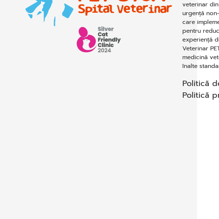
veterinar din
urgență non-
care impleme
pentru reduc
experiență de
Veterinar PET
medicină vete
înalte stand
Politică d
Politică p