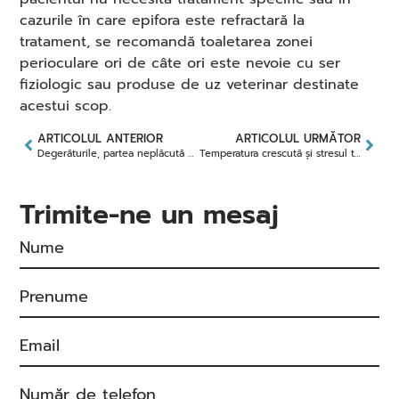
cazurile în care epifora este refractară la
tratament, se recomandă toaletarea zonei
perioculare ori de câte ori este nevoie cu ser
fiziologic sau produse de uz veterinar destinate
acestui scop.
ARTICOLUL ANTERIOR
ARTICOLUL URMĂTOR
Degerăturile, partea neplăcută a iernii pentru prietenii noștri patrupezi
Temperatura crescută și stresul termic la animalele de companie
Trimite-ne un mesaj