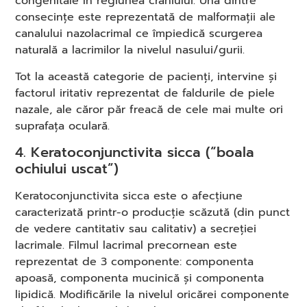
congenitale în regiunea craniului. Una dintre
consecințe este reprezentată de malformații ale
canalului nazolacrimal ce împiedică scurgerea
naturală a lacrimilor la nivelul nasului/gurii.
Tot la această categorie de pacienți, intervine și
factorul iritativ reprezentat de faldurile de piele
nazale, ale căror păr freacă de cele mai multe ori
suprafața oculară.
4. Keratoconjunctivita sicca (“boala
ochiului uscat”)
Keratoconjunctivita sicca este o afecțiune
caracterizată printr-o producție scăzută (din punct
de vedere cantitativ sau calitativ) a secreției
lacrimale. Filmul lacrimal precornean este
reprezentat de 3 componente: componenta
apoasă, componenta mucinică și componenta
lipidică. Modificările la nivelul oricărei componente