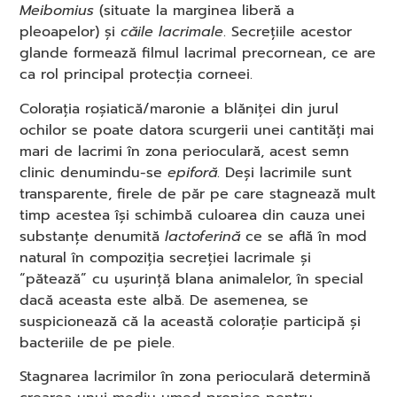
Meibomius
(situate la marginea liberă a
pleoapelor) și
căile lacrimale
. Secrețiile acestor
glande formează filmul lacrimal precornean, ce are
ca rol principal protecția corneei.
Colorația roșiatică/maronie a blăniței din jurul
ochilor se poate datora scurgerii unei cantități mai
mari de lacrimi în zona perioculară, acest semn
clinic denumindu-se
epiforă
. Deși lacrimile sunt
transparente, firele de păr pe care stagnează mult
timp acestea își schimbă culoarea din cauza unei
substanțe denumită
lactoferină
ce se află în mod
natural în compoziția secreției lacrimale și
“pătează” cu ușurință blana animalelor, în special
dacă aceasta este albă. De asemenea, se
suspicionează că la această colorație participă și
bacteriile de pe piele.
Stagnarea lacrimilor în zona perioculară determină