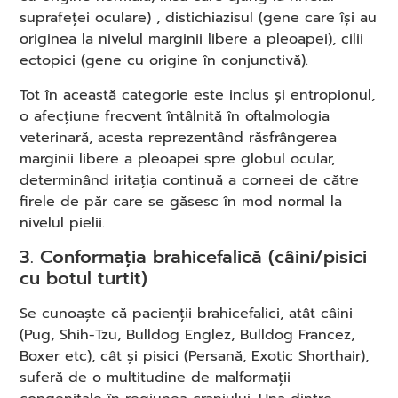
suprafeței oculare) , distichiazisul (gene care își au
originea la nivelul marginii libere a pleoapei), cilii
ectopici (gene cu origine în conjunctivă).
Tot în această categorie este inclus și entropionul,
o afecțiune frecvent întâlnită în oftalmologia
veterinară, acesta reprezentând răsfrângerea
marginii libere a pleoapei spre globul ocular,
determinând iritația continuă a corneei de către
firele de păr care se găsesc în mod normal la
nivelul pielii.
3. Conformația brahicefalică (câini/pisici
cu botul turtit)
Se cunoaște că pacienții brahicefalici, atât câini
(Pug, Shih-Tzu, Bulldog Englez, Bulldog Francez,
Boxer etc), cât și pisici (Persană, Exotic Shorthair),
suferă de o multitudine de malformații