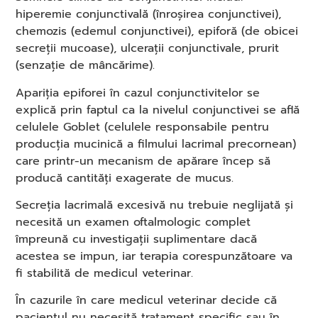
hiperemie conjunctivală (înroșirea conjunctivei),
chemozis (edemul conjunctivei), epiforă (de obicei
secreții mucoase), ulcerații conjunctivale, prurit
(senzație de mâncărime).
Apariția epiforei în cazul conjunctivitelor se
explică prin faptul ca la nivelul conjunctivei se află
celulele Goblet (celulele responsabile pentru
producția mucinică a filmului lacrimal precornean)
care printr-un mecanism de apărare încep să
producă cantități exagerate de mucus.
Secreția lacrimală excesivă nu trebuie neglijată și
necesită un examen oftalmologic complet
împreună cu investigații suplimentare dacă
acestea se impun, iar terapia corespunzătoare va
fi stabilită de medicul veterinar.
În cazurile în care medicul veterinar decide că
pacientul nu necesită tratament specific sau în