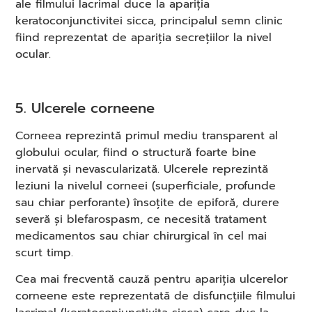
ale filmului lacrimal duce la apariția
keratoconjunctivitei sicca, principalul semn clinic
fiind reprezentat de apariția secrețiilor la nivel
ocular.
5. Ulcerele corneene
Corneea reprezintă primul mediu transparent al
globului ocular, fiind o structură foarte bine
inervată și nevascularizată. Ulcerele reprezintă
leziuni la nivelul corneei (superficiale, profunde
sau chiar perforante) însoțite de epiforă, durere
severă și blefarospasm, ce necesită tratament
medicamentos sau chiar chirurgical în cel mai
scurt timp.
Cea mai frecventă cauză pentru apariția ulcerelor
corneene este reprezentată de disfuncțiile filmului