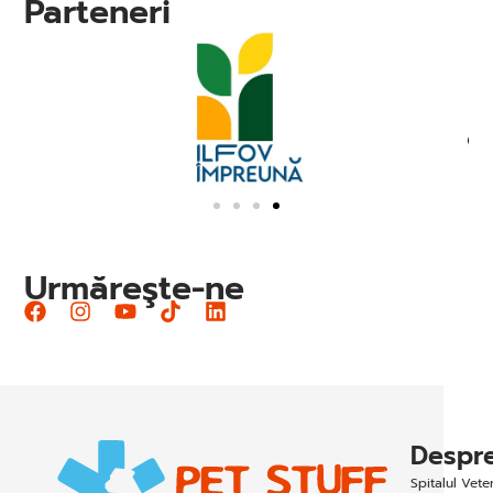
Parteneri
Urmăreşte-ne
Despre
Spitalul Vet