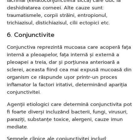
lacrimal (keratoconjunctivita sicca) care duc la
deshidratarea corneei. Alte cauze sunt:
traumatismele, corpii străini, entropionul,
trichiazisul, distichiazisul, cilii ectopici etc.
6. Conjunctivite
Conjunctiva reprezintă mucoasa care acoperă fața
internă a pleoapelor, fața internă și externă a
pleoapei a treia, dar și porțiunea anterioară a
sclerei, aceasta fiind cea mai expusă mucoasă din
organism ce răspunde ușor printr-un proces
inflamator la factori iritativi, determinând apariția
conjunctivitei.
Agenții etiologici care determină conjunctivita pot
fi foarte diverși incluzând bacterii, fungi, virusuri,
paraziți, substanțe toxice, alergeni, cauze imun
mediate.
Semnele clinice ale conjunctivitei includ: