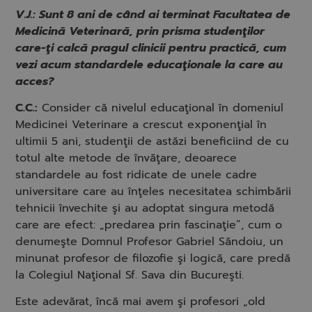
V.J.: Sunt 8 ani de când ai terminat Facultatea de
Medicină Veterinară, prin prisma studenţilor
care-ţi calcă pragul clinicii pentru practică, cum
vezi acum standardele educaţionale la care au
acces?
C.C.:
Consider că nivelul educaţional în domeniul
Medicinei Veterinare a crescut exponenţial în
ultimii 5 ani, studenţii de astăzi beneficiind de cu
totul alte metode de învăţare, deoarece
standardele au fost ridicate de unele cadre
universitare care au înţeles necesitatea schimbării
tehnicii învechite şi au adoptat singura metodă
care are efect: „predarea prin fascinaţie”, cum o
denumeşte Domnul Profesor Gabriel Săndoiu, un
minunat profesor de filozofie şi logică, care predă
la Colegiul Naţional Sf. Sava din Bucureşti.
Este adevărat, încă mai avem şi profesori „old