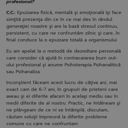
profesional?
C.C.:
Epuizarea fizică, mentală şi emoţională îşi face
simţită prezenţa din ce în ce mai des în rândul
generaţiei noastre şi are la bază stresul continuu,
persistent, cu care ne confruntăm zilnic şi care, în
final conduce la o epuizare totală a organismului.
Eu am apelat la o metodă de dezvoltare personală
care consider că ajută în contracararea burn out-
ului profesional şi anume Psihoterapia Psihanalitică
sau Psihanaliza.
Inconştient făceam acest lucru de câţiva ani, mai
exact cam de 6-7 ani, în grupuri de prieteni care
aveau şi ei diferite afaceri în acelaşi mediu sau în
medii diferite de al nostru. Practic, ne întâlneam şi
ne plângeam de ce ni se întâmplă, discutam,
căutam soluţii împreună la diferite probleme
comune cu care ne confruntam.