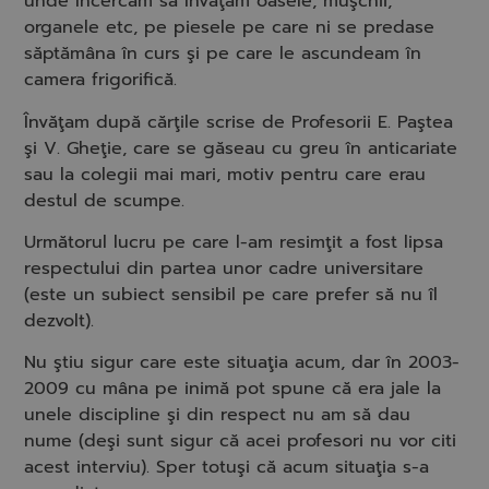
unde încercam să învăţăm oasele, muşchii,
organele etc, pe piesele pe care ni se predase
săptămâna în curs şi pe care le ascundeam în
camera frigorifică.
Învăţam după cărţile scrise de Profesorii E. Paştea
şi V. Gheţie, care se găseau cu greu în anticariate
sau la colegii mai mari, motiv pentru care erau
destul de scumpe.
Următorul lucru pe care l-am resimţit a fost lipsa
respectului din partea unor cadre universitare
(este un subiect sensibil pe care prefer să nu îl
dezvolt).
Nu ştiu sigur care este situaţia acum, dar în 2003-
2009 cu mâna pe inimă pot spune că era jale la
unele discipline şi din respect nu am să dau
nume (deşi sunt sigur că acei profesori nu vor citi
acest interviu). Sper totuşi că acum situaţia s-a