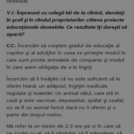
remediat.
V.J.: Împreună cu colegii tăi de la clinică, derulaţi
în şcoli şi în rândul proprietarilor câteva proiecte
educaţionale deosebite. Ce rezultate îţi doreşti să
apară?
C.C.:
Încercăm să creştem gradul de educaţie al
copiilor şi al adulţilor în ceea ce priveşte modul în
care sunt privite animalele de companie şi modul
în care avem obligaţia de a le îngriji.
Încercăm să îi învăţăm că nu este suficient să le
oferim hrană, un adăpost, îngrijiri medicale
regulate şi toaletări. Un animal sătul, care stă în
casă şi este vaccinat, deparazitat, spălat şi coafat,
nu va fi un animal fericit dacă nu îi oferim şi o
parte din timpul nostru.
Mă refer la un minim de 2-3 ore pe zi în care să
ne jucăm cu el, să îl plimbăm, să îl mângâiem, să