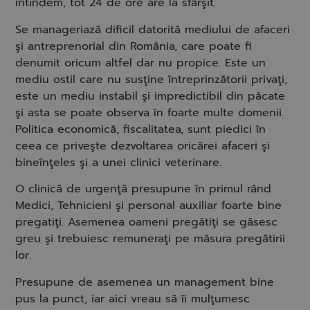
întindem, tot 24 de ore are la sfârşit.
Se manageriază dificil datorită mediului de afaceri
şi antreprenorial din România, care poate fi
denumit oricum altfel dar nu propice. Este un
mediu ostil care nu susţine întreprinzătorii privaţi,
este un mediu instabil şi impredictibil din păcate
şi asta se poate observa în foarte multe domenii.
Politica economică, fiscalitatea, sunt piedici în
ceea ce priveşte dezvoltarea oricărei afaceri şi
bineînţeles şi a unei clinici veterinare.
O clinică de urgenţă presupune în primul rând
Medici, Tehnicieni şi personal auxiliar foarte bine
pregatiţi. Asemenea oameni pregătiţi se găsesc
greu şi trebuiesc remuneraţi pe măsura pregătirii
lor.
Presupune de asemenea un management bine
pus la punct, iar aici vreau să îi mulţumesc