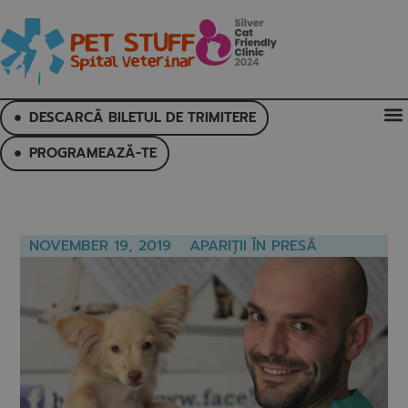
DESCARCĂ BILETUL DE TRIMITERE
PROGRAMEAZĂ-TE
NOVEMBER 19, 2019
APARIȚII ÎN PRESĂ