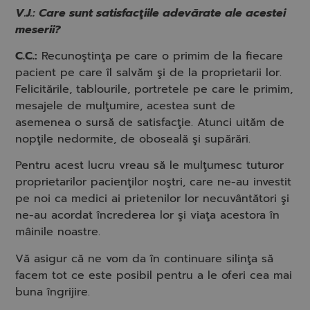
V.J.: Care sunt satisfacţiile adevărate ale acestei
meserii?
C.C.:
Recunoştinţa pe care o primim de la fiecare
pacient pe care îl salvăm şi de la proprietarii lor.
Felicitările, tablourile, portretele pe care le primim,
mesajele de mulţumire, acestea sunt de
asemenea o sursă de satisfacţie. Atunci uităm de
nopţile nedormite, de oboseală şi supărări.
Pentru acest lucru vreau să le mulţumesc tuturor
proprietarilor pacienţilor noştri, care ne-au investit
pe noi ca medici ai prietenilor lor necuvântători şi
ne-au acordat încrederea lor şi viaţa acestora în
mâinile noastre.
Vă asigur că ne vom da în continuare silinţa să
facem tot ce este posibil pentru a le oferi cea mai
buna îngrijire.