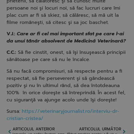
prietenii, să călătoresc şi să cunosc multe
persoane noi şi locuri noi, să fac lucruri care îmi
plac cum ar fi să skiez, să călăresc, să mă uit la
filme româneşti, să citesc şi sa joc baschet.
V.J.:
Care ar fi cel mai important sfat pe care l-ai
da unui tânăr absolvent de Medicină Veterinară?
C.C.:
Să fie cinstit, onest, să îşi însuşească principii
sănătoase pe care să nu le încalce.
Să nu facă compromisuri, să respecte pentru a fi
respectat, să fie perseverent şi să gândească
pozitiv şi nu în ultimul rând, să dea întotdeauna
100% în orice doreşte să întreprindă. În acest fel,
cu siguranţă va ajunge acolo unde îşi doreşte!
Sursa:
https://veterinaryjournalist.ro/interviu-dr-
cristian-cristea/
ARTICOLUL ANTERIOR
ARTICOLUL URMĂTOR