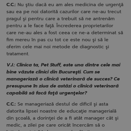
C.C.:
Nu ştiu dacă eu am ales medicina de urgenţă
sau ea pe noi datorită cazurilor care ne-au trecut
pragul şi pentru care a trebuit să ne antrenăm
pentru a le face faţă. Încrederea proprietarilor
care ne-au ales a fost ceea ce ne-a determinat să
fim mereu în pas cu tot ce este nou şi să le
oferim cele mai noi metode de diagnostic şi
tratament.
V.J.: Clinica ta, Pet Stuff, este una dintre cele mai
bine văzute clinici din Bucureşti. Cum se
manageriază o clinică veterinară de succes? Ce
presupune în ziua de astăzi o clinică veterinară
capabilă să facă faţă urgenţelor?
C.C.:
Se manageriază destul de dificil şi asta
datorita lipsei noastre de educaţie managerială
din şcoală, a dorinţei de a fi atât manager cât şi
medic, a zilei pe care oricât încercăm să o