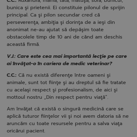
C.C.:
Ruxandra, mama, tata, mătuşa, sora, bunicul,
bunica şi prietenii. Ei constituie pilonul de sprijin
principal. Ca şi pilon secundar cred că
perseverenţa, ambiţia şi dorinţa de a ieşi din
anonimat ne-au ajutat să depăşim toate
obstacolele timp de 10 ani de când am deschis
această firmă.
V.J.: Care este cea mai importantă lecţie pe care
ai învăţat-o în cariera de medic veterinar?
C.C.:
Că nu există diferenţe între oameni şi
animale, sunt tot fiinţe şi au dreptul să fie tratate
cu acelaşi respect şi profesionalism, de aici şi
mottoul nostru „Din respect pentru viaţă”.
Am învăţat că există o singură medicină care se
aplică tuturor fiinţelor vii şi noi avem datoria să ne
aruncăm cu toate resursele pentru a salva viaţa
oricărui pacient.