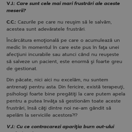
V.J.:
Care sunt cele mai mari frustrări ale aceste
meserii?
C.C.:
Cazurile pe care nu reuşim să le salvăm,
acestea sunt adevăratele frustrări.
Încărcătura emoţională pe care o acumulează un
medic în momentul în care este pus în faţa unei
afecţiuni incurabile sau atunci când nu reuşeste
să salveze un pacient, este enormă şi foarte greu
de gestionat.
Din păcate, nici aici nu excelăm, nu suntem
antrenaţi pentru asta. Din fericire, există terapeuţi,
psihologi foarte bine pregătiţi la care putem apela
pentru a putea învăţa să gestionăm toate aceste
frustrări, însă câţi dintre noi ne-am gândit să
apelăm la serviciile acestora?!?
V.J.: Cu ce contracarezi apariţia burn out-ului