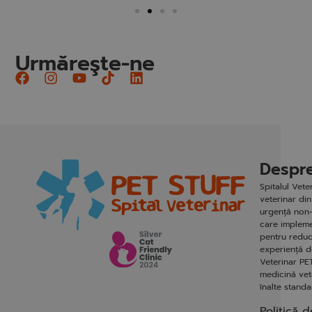
Urmăreşte-ne
Despre
Spitalul Vet
veterinar din
urgență non-
care impleme
pentru reduc
experiență de
Veterinar PET
medicină vete
înalte stand
Politică d