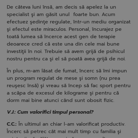
De câteva luni însă, am decis să apelez la un
specialist şi am găsit unul foarte bun. Acum
efectuez şedinţe regulate, într-un mediu organizat
şi efectul este miraculos. Personal, încurajez pe
toată lumea să încerce acest gen de terapie
deoarece cred că este una din cele mai bune
investiţii în noi. Trebuie să avem grijă de psihicul
nostru pentru ca şi el să poată avea grijă de noi.
În plus, m-am lăsat de fumat, încerc să îmi impun
un program regulat de mese şi somn (nu prea
reuşesc însă) şi vreau să încep să fac sport pentru
a scăpa de excesul de kilograme şi pentru că
dorm mai bine atunci când sunt obosit fizic.
V.J.: Cum valorifici timpul personal?
C.C.:
În ultimul an chiar l-am valorificat productiv.
Încerc să petrec cât mai mult timp cu familia şi