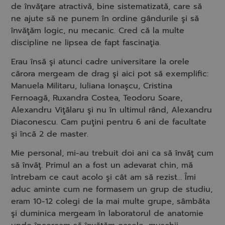
de învăţare atractivă, bine sistematizată, care să
ne ajute să ne punem în ordine gândurile şi să
învăţăm logic, nu mecanic. Cred că la multe
discipline ne lipsea de fapt fascinaţia.
Erau însă şi atunci cadre universitare la orele
cărora mergeam de drag şi aici pot să exemplific:
Manuela Militaru, Iuliana Ionaşcu, Cristina
Fernoagă, Ruxandra Costea, Teodoru Soare,
Alexandru Viţălaru şi nu în ultimul rând, Alexandru
Diaconescu. Cam puţini pentru 6 ani de facultate
şi încă 2 de master.
Mie personal, mi-au trebuit doi ani ca să învăţ cum
să învăţ. Primul an a fost un adevarat chin, mă
întrebam ce caut acolo şi cât am să rezist… Îmi
aduc aminte cum ne formasem un grup de studiu,
eram 10-12 colegi de la mai multe grupe, sâmbăta
şi duminica mergeam în laboratorul de anatomie