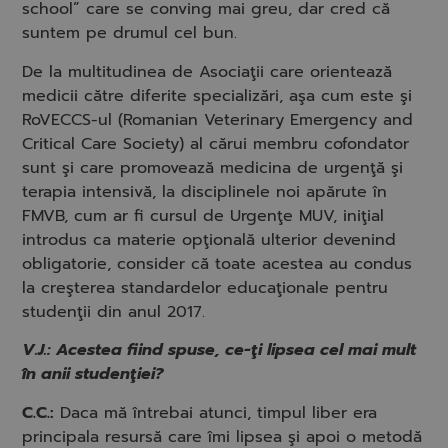
school” care se conving mai greu, dar cred că
suntem pe drumul cel bun.
De la multitudinea de Asociaţii care orientează
medicii către diferite specializări, aşa cum este şi
RoVECCS-ul (Romanian Veterinary Emergency and
Critical Care Society) al cărui membru cofondator
sunt şi care promovează medicina de urgenţă şi
terapia intensivă, la disciplinele noi apărute în
FMVB, cum ar fi cursul de Urgenţe MUV, iniţial
introdus ca materie opţională ulterior devenind
obligatorie, consider că toate acestea au condus
la creşterea standardelor educaţionale pentru
studenţii din anul 2017.
V.J.: Acestea fiind spuse, ce-ţi lipsea cel mai mult
în anii studenţiei?
C.C.:
Daca mă întrebai atunci, timpul liber era
principala resursă care îmi lipsea şi apoi o metodă