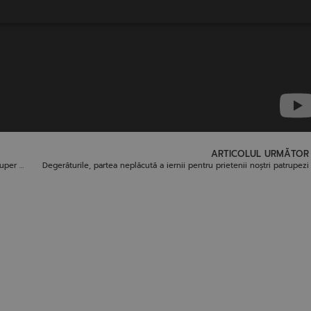
ARTICOLUL URMĂTOR
Târgul de adopții „Cei mai fluffy din parcare!” 17-18 Iunie 2023 – Super Neatza cu Răzvan și Dani
Degerăturile, partea neplăcută a iernii pentru prietenii noștri patrupezi