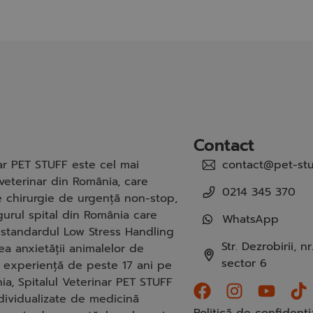
Contact
nar PET STUFF este cel mai
contact@pet-stu
veterinar din România, care
0214 345 370
de chirurgie de urgență non-stop,
gurul spital din România care
WhatsApp
standardul Low Stress Handling
Str. Dezrobirii, nr.
a anxietății animalelor de
sector 6
 experiență de peste 17 ani pe
ia, Spitalul Veterinar PET STUFF
ndividualizate de medicină
Politică de confidenți