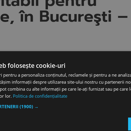
itabil pentru
le, în Bucureşti –
eb folosește cookie-uri
 pentru a personaliza conținutul, reclamele și pentru a ne analiza
șim informații despre utilizarea site-ului nostru cu partenerii noș
e pot combina cu alte informații pe care le-ați furnizat sau pe care 
lor lor.
Politica de confidențialitate
ARTENERII
(1900) →