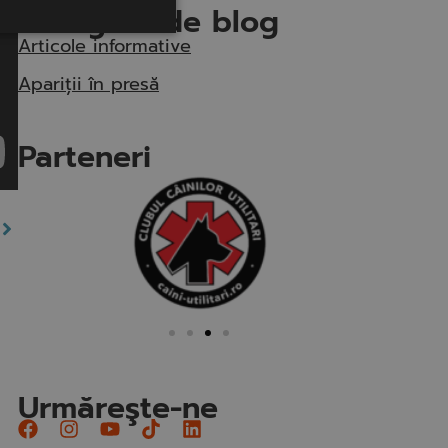
Categorii de blog
Articole informative
Apariții în presă
Parteneri
Urmăreşte-ne