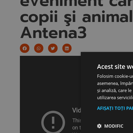
eveniment car
copii şi anima
Antena3
Acest site w
Folosim cookie-uri
asemenea, împărtă
și analiză, care l
utilizarea servicii
AFIȘAȚI TOȚI P
MODIFIC