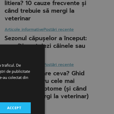
litiera? 10 cauze frecvente și
când trebuie să mergi la
veterinar
Articole informative
Postări recente
Sezonul căpușelor a început:
cum îți protejezi câinele sau
pisica
Articole informative
Postări recente
 traficul. De
tri de publicitate
Câinele meu are ceva? Ghid
le-au colectat din
complet pentru cele mai
frecvente simptome (și când
trebuie să mergi la veterinar)
ACCEPT