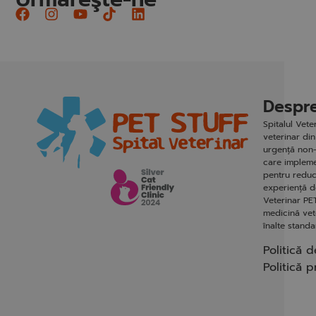
Despre
Spitalul Vet
veterinar din
urgență non-
care impleme
pentru reduc
experiență de
Veterinar PET
medicină vete
înalte stand
Politică d
Politică p