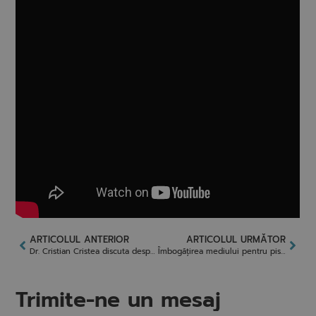
ARTICOLUL ANTERIOR
ARTICOLUL URMĂTOR
Dr. Cristian Cristea discuta despre babesioza la Antena Stars
Îmbogățirea mediului pentru pisicile de interior
Trimite-ne un mesaj