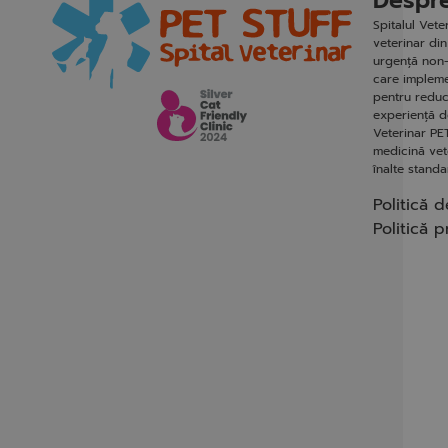
Despre
Spitalul Vet
veterinar din
urgență non-
care impleme
pentru reduc
experiență de
Veterinar PET
medicină vete
înalte stand
Politică d
Politică p