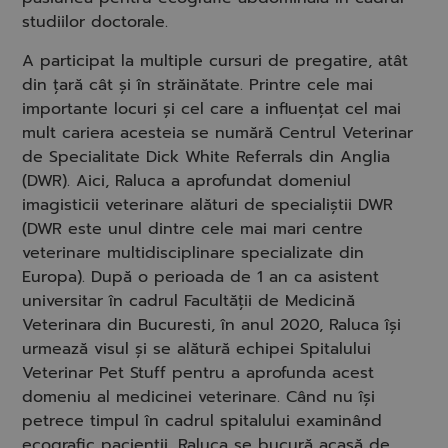
studiilor doctorale.
A participat la multiple cursuri de pregatire, atât
din țară cât și în străinătate. Printre cele mai
importante locuri și cel care a influențat cel mai
mult cariera acesteia se numără Centrul Veterinar
de Specialitate Dick White Referrals din Anglia
(DWR). Aici, Raluca a aprofundat domeniul
imagisticii veterinare alături de specialiștii DWR
(DWR este unul dintre cele mai mari centre
veterinare multidisciplinare specializate din
Europa). După o perioada de 1 an ca asistent
universitar în cadrul Facultății de Medicină
Veterinara din Bucuresti, în anul 2020, Raluca își
urmează visul și se alătură echipei Spitalului
Veterinar Pet Stuff pentru a aprofunda acest
domeniu al medicinei veterinare. Când nu își
petrece timpul în cadrul spitalului examinând
ecografic pacienții, Raluca se bucură acasă de