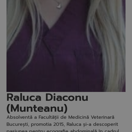
Raluca Diaconu
(Munteanu)
Absolventă a Facultății de Medicină Veterinară
București, promotia 2015, Raluca și-a descoperit
pasiunea pentru ecografie abdominală în cadrul