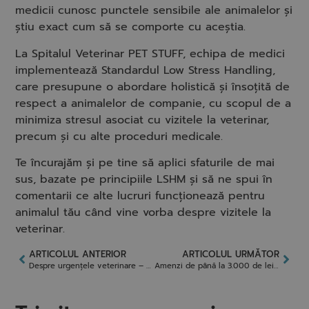
medicii cunosc punctele sensibile ale animalelor și
știu exact cum să se comporte cu aceștia.
La Spitalul Veterinar PET STUFF, echipa de medici
implementează Standardul Low Stress Handling,
care presupune o abordare holistică și însoțită de
respect a animalelor de companie, cu scopul de a
minimiza stresul asociat cu vizitele la veterinar,
precum și cu alte proceduri medicale.
Te încurajăm și pe tine să aplici sfaturile de mai
sus, bazate pe principiile LSHM și să ne spui în
comentarii ce alte lucruri funcționează pentru
animalul tău când vine vorba despre vizitele la
veterinar.
ARTICOLUL ANTERIOR
ARTICOLUL URMĂTOR
Despre urgențele veterinare – Lunatica Dog Vlog
Amenzi de până la 3.000 de lei pentru românii care au câini. Ce trebuie să facă de fiecare dată când își scot afară animalele – ProTV