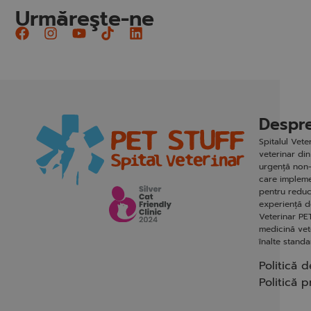
Urmăreşte-ne
Despre
Spitalul Vet
veterinar din
urgență non-
care impleme
pentru reduc
experiență de
Veterinar PET
medicină vete
înalte stand
Politică d
Politică p