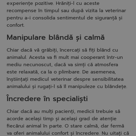
experiențe pozitive. Hrăniți-l cu aceste
recompense în timpul sau după vizita la veterinar
pentru a-i consolida sentimentul de siguranță și
confort.
Manipulare blândă și calmă
Chiar dacă vă grăbiți, încercați să fiți blând cu
animalul. Acesta va fi mult mai cooperant într-un
mediu necunoscut, dacă va simți că atmosfera
este relaxată, ca la o plimbare. De asemenea,
înștiințați medicul veterinar despre sensibilitatea
animalului și rugați-l să îl manipuleze cu blândețe.
Încredere în specialiști
Chiar dacă au mulți pacienți, medicii trebuie să
acorde același timp și același grad de atenție
fiecărui animal în parte. O stare calmă, dar fermă
va oferi animalului confort și încredere. Nu uitați că