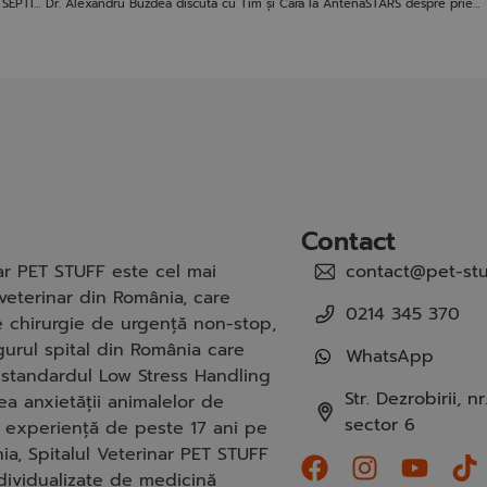
THE USE OF VACUUM ASSISTED CLOSURE IN THE MANAGEMENT OF SEPTIC PERITONITIS – CASE REPORT
Dr. Alexandru Buzdea discută cu Tim și Cara la AntenaSTARS despre prietenii blanoși toamna
Contact
nar PET STUFF este cel mai
contact@pet-stu
veterinar din România, care
0214 345 370
de chirurgie de urgență non-stop,
gurul spital din România care
WhatsApp
standardul Low Stress Handling
Str. Dezrobirii, nr.
a anxietății animalelor de
sector 6
 experiență de peste 17 ani pe
ia, Spitalul Veterinar PET STUFF
ndividualizate de medicină