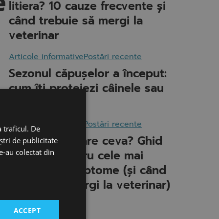
e
litiera? 10 cauze frecvente și
când trebuie să mergi la
veterinar
Articole informative
Postări recente
Sezonul căpușelor a început:
cum îți protejezi câinele sau
ză
pisica
ea
Articole informative
Postări recente
 traficul. De
Câinele meu are ceva? Ghid
tri de publicitate
le-au colectat din
complet pentru cele mai
om
frecvente simptome (și când
trebuie să mergi la veterinar)
ACCEPT