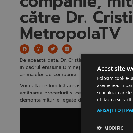
companie, mit
către Dr. Crist
MetropolaTV
De această data, Dr. Cristian Daniel Cristea, med
în cadrul emsiunii Dimineți cu Georgia de la Met
Acest site w
animalelor de companie.
Folosim cookie-uri
asemenea, împărtă
Vom afla ce implică această manoperă, de ce est
și analiză, care l
amânarea procedurii și ce spune legislația actu
utilizarea servicii
demonta miturile legate de sterilizarea companio
AFIȘAȚI TOȚI P
MODIFIC