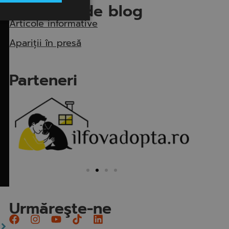
Categorii de blog
Articole informative
Apariții în presă
Parteneri
Urmăreşte-ne