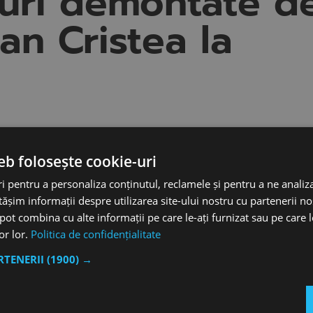
uri demontate d
ian Cristea la
ic veterinar al Spitalului Pet Stuff din București, abordea
ropola TV un subiect bine cunoscut: castrarea/sterilizar
eb folosește cookie-uri
 pentru a personaliza conținutul, reclamele și pentru a ne analiza
șim informații despre utilizarea site-ului nostru cu partenerii noș
e important să fie efectuată, riscurile asociate cu
e pot combina cu alte informații pe care le-ați furnizat sau pe care 
ala referitoare la animalele de rasă comună. Tototdata v
lor lor.
Politica de confidențialitate
nilor noștri.
ARTENERII
(1900) →