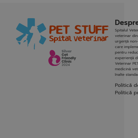
Despre
Spitalul Vet
veterinar din
urgență non-
care impleme
pentru reduc
experiență de
Veterinar PET
medicină vete
înalte stand
Politică d
Politică p