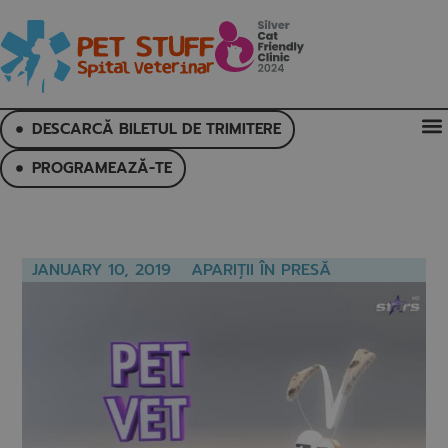
DESCARCĂ BILETUL DE TRIMITERE
PROGRAMEAZĂ-TE
JANUARY 10, 2019
APARIȚII ÎN PRESĂ